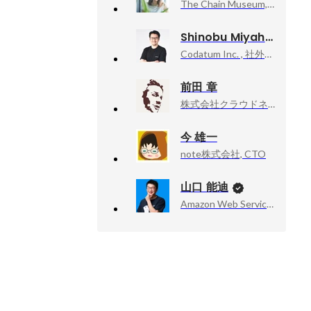
The Chain Museum, Lead Researcher／Senior Art Advisor
Shinobu Miyahara
Codatum Inc. , 社外アドバイザー
前田 章
株式会社クラウドネイティブ, エンジニア / クラウドセキュリティアーキテクト
今 雄一
note株式会社, CTO
山口 能迪
Amazon Web Services, Inc., Senior Developer Advocate