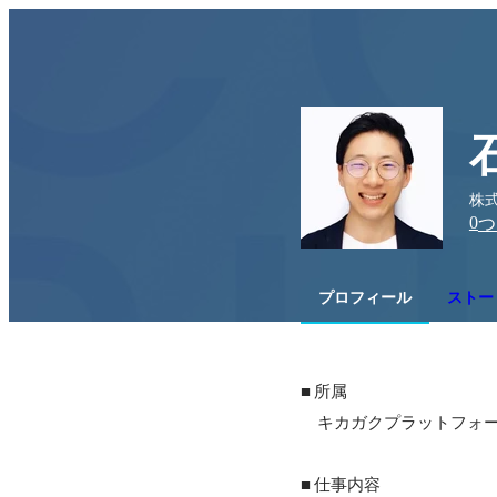
株
0
つ
プロフィール
ストーリ
■ 所属

　キカガクプラットフォーム部 
■ 仕事内容
