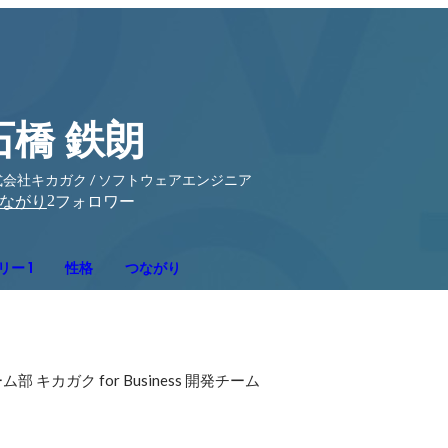
石橋 鉄朗
式会社キカガク / ソフトウェアエンジニア
2
ながり
フォロワー
ー 1
性格
つながり
キカガク for Business 開発チーム
