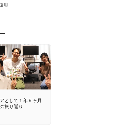
運用

ー
アとして１年９ヶ月
の振り返り