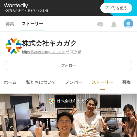
アプリを使う
400万人が利用するビジネスSNS
ストーリー
募集
株式会社キカガク
https://www.kikagaku.co.jp
東京都
フォロー
ホーム
私たちについて
メンバー
ストーリー
募集
株式会社キカガク