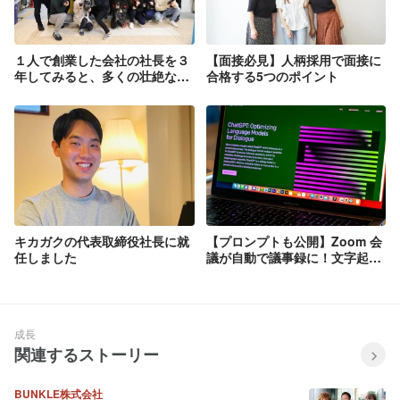
１人で創業した会社の社長を３
【面接必見】人柄採用で面接に
年してみると、多くの壮絶なド
合格する5つのポイント
ラマがあり、見える世界が全く
変わった話
キカガクの代表取締役社長に就
【プロンプトも公開】Zoom 会
任しました
議が自動で議事録に！文字起こ
し × 生成 AI で業務大幅削減
成長
関連するストーリー
BUNKLE株式会社