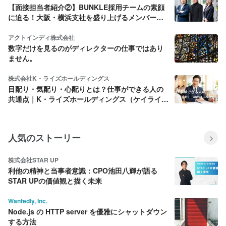
【面接担当者紹介②】BUNKLE採用チームの素顔
に迫る！大阪・横浜支社を盛り上げるメンバーを
ご紹介
アクトインディ株式会社
数字だけを見るのがディレクターの仕事ではあり
ません。
株式会社K・ライズホールディングス
目配り・気配り・心配りとは？仕事ができる人の
共通点｜K・ライズホールディングス（ケイライ
ズ)
人気のストーリー
株式会社STAR UP
利他の精神と当事者意識：CPO池田八輝が語る
STAR UPの価値観と描く未来
Wantedly, Inc.
Node.js の HTTP server を優雅にシャットダウン
する方法