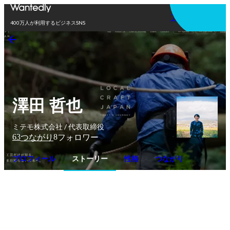
アプリを使う
400万人が利用するビジネスSNS
澤田 哲也
ミテモ株式会社 / 代表取締役
63
8
つながり
フォロワー
プロフィール
ストーリー
性格
つながり