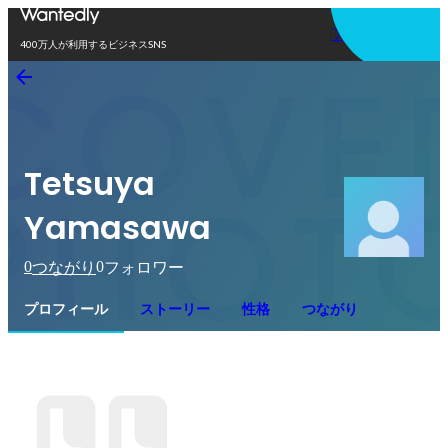
アプリを使う
400万人が利用するビジネスSNS
Tetsuya
Yamasawa
0
0
つながり
フォロワー
プロフィール
ストーリー
性格
つながり