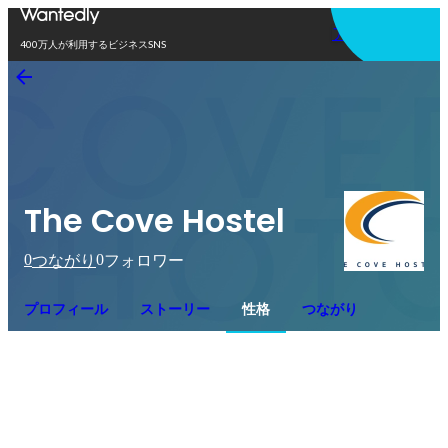
アプリを使う
400万人が利用するビジネスSNS
The Cove Hostel
0
0
つながり
フォロワー
プロフィール
ストーリー
性格
つながり