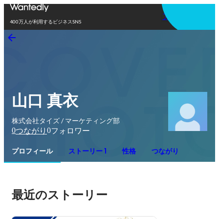
アプリを使う
400万人が利用するビジネスSNS
山口 真衣
株式会社タイズ / マーケティング部
0
0
つながり
フォロワー
プロフィール
ストーリー 1
性格
つながり
最近のストーリー