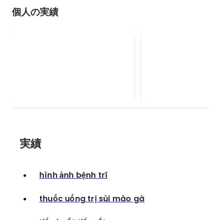
個人の実績
tiểu buốt tiểu rắt
thuốc uống trị s
実績
hình ảnh bệnh trĩ
thuốc uống trị sùi mào gà