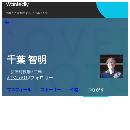
アプリを使う
400万人が利用するビジネスSNS
千葉 智明
新庄村役場 / 主幹
2
2
つながり
フォロワー
プロフィール
ストーリー
性格
つながり