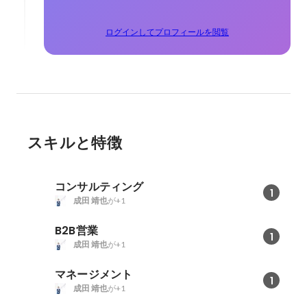
ログインしてプロフィールを閲覧
スキルと特徴
コンサルティング
1
成田 靖也
が+1
B2B営業
1
成田 靖也
が+1
マネージメント
1
成田 靖也
が+1