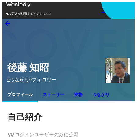
アプリを使う
400万人が利用するビジネスSNS
後藤 知昭
6
0
つながり
フォロワー
プロフィール
ストーリー
性格
つながり
自己紹介
ログインユーザーのみに公開