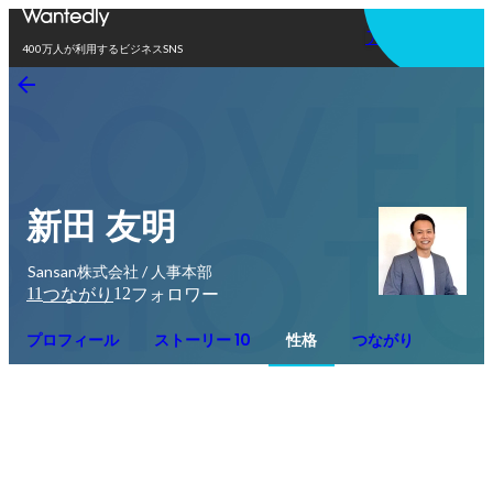
アプリを使う
400万人が利用するビジネスSNS
新田 友明
Sansan株式会社 / 人事本部
11
12
つながり
フォロワー
プロフィール
ストーリー 10
性格
つながり