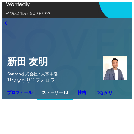
アプリを使う
400万人が利用するビジネスSNS
新田 友明
Sansan株式会社 / 人事本部
11
12
つながり
フォロワー
プロフィール
ストーリー 10
性格
つながり