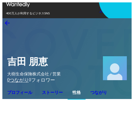
アプリを使う
400万人が利用するビジネスSNS
吉田 朋恵
大樹生命保険株式会社 / 営業
0
0
つながり
フォロワー
プロフィール
ストーリー
性格
つながり