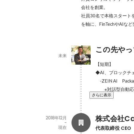
会社を創業。

社員30名で本格スタート
を軸に、FinTechやA
この先やっ
未来
【短期】

◆AI、ブロックチ
　-ZEIN AI　Packa
　　※対話型自動応答C
さらに表示
株式会社Car
2018年12月
-
現在
代表取締役 CEO