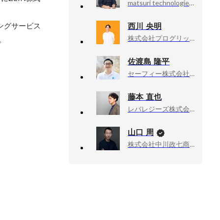
matsuri technologies, CEO&Founder
西川 央明
ングサービス
株式会社プログリット, 人事責任者
。
佐渡島 隆平
セーフィー株式会社, 代表取締役社長 Founder
藤本 直也
レバレジーズ株式会社, 執行役員
山口 周
株式会社中川政七商店, 社外取締役