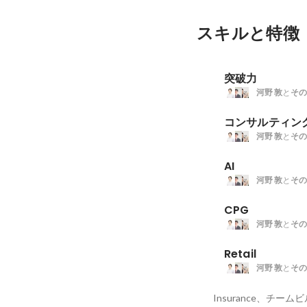
スキルと特徴
突破力
河野 敦
と
その
コンサルティン
河野 敦
と
その
AI
河野 敦
と
その
CPG
河野 敦
と
その
Retail
河野 敦
と
その