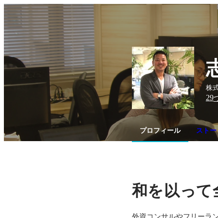
株式
29
プロフィール
ストー
和を以って
外資コンサルやフリーランス