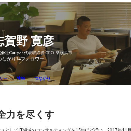
志賀野 寛彦
会社Carryz / 代表取締役 CEO
横浜市
14
つながり
フォロワー
リー
性格
つながり
全力を尽くす
としてIT領域のコンサルティングを15年ほど行い。2017年11月