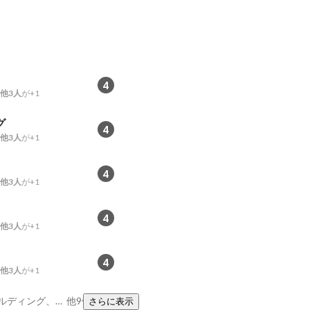
4
他3人
が+1
グ
4
他3人
が+1
4
他3人
が+1
4
他3人
が+1
4
他3人
が+1
Insurance、チームビルディング、ツッコミ
他9件
さらに表示