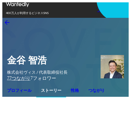
アプリを使う
400万人が利用するビジネスSNS
金谷 智浩
株式会社ヴィス / 代表取締役社長
77
7
つながり
フォロワー
プロフィール
ストーリー
性格
つながり