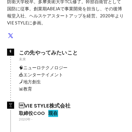
防衛大学校卒。多摩美術大学TCL修了。幹部自衛官として
国防に従事。創業期ABEJAで事業開発を担当し、その後博
報堂入社、ヘルスケアスタートアップを経営。2020年より
VIE STYLEに参画。
この先やってみたいこと
未来
🧠ニューロテクノロジー

🎪エンターテイメント

🗾地方創生

📊教育
VIE STYLE株式会社
取締役COO
現在
2020年
-