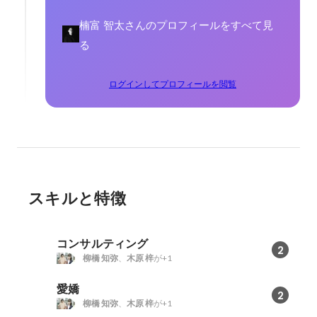
楠富 智太さんのプロフィールをすべて見
る
ログインしてプロフィールを閲覧
スキルと特徴
コンサルティング
2
柳橋 知弥
、
木原 梓
が+1
愛嬌
2
柳橋 知弥
、
木原 梓
が+1