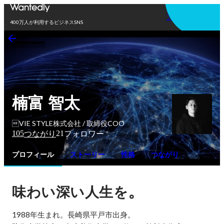
アプリを使う
400万人が利用するビジネスSNS
楠富 智太
VIE STYLE株式会社 / 取締役COO
105
21
つながり
フォロワー
プロフィール
ストーリー
性格
つながり
。
味わい深い人生を
1988年生まれ。長崎県平戸市出身。
