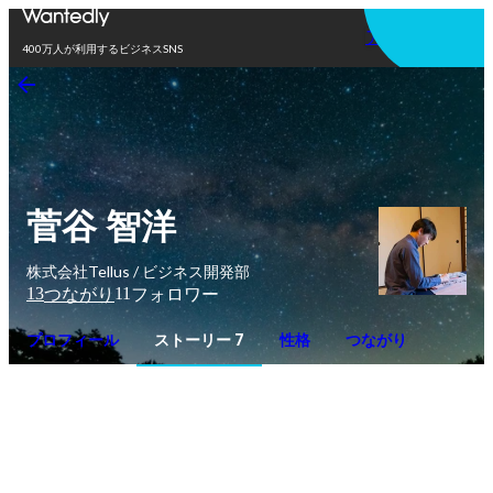
アプリを使う
400万人が利用するビジネスSNS
菅谷 智洋
株式会社Tellus / ビジネス開発部
13
11
つながり
フォロワー
プロフィール
ストーリー 7
性格
つながり