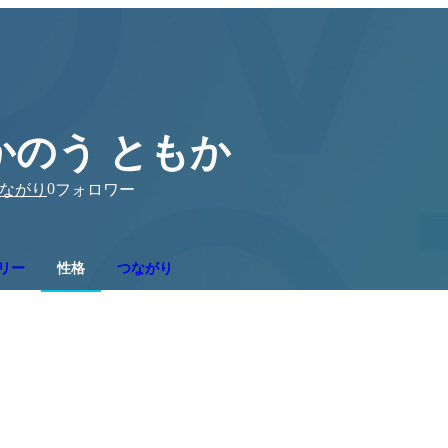
かのう ともか
0
ながり
フォロワー
リー
性格
つながり