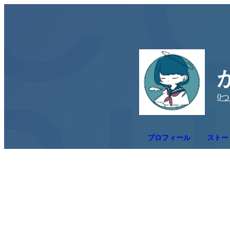
0
つ
プロフィール
ストー