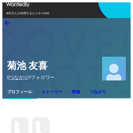
アプリを使う
400万人が利用するビジネスSNS
菊池 友喜
0
0
つながり
フォロワー
プロフィール
ストーリー
性格
つながり