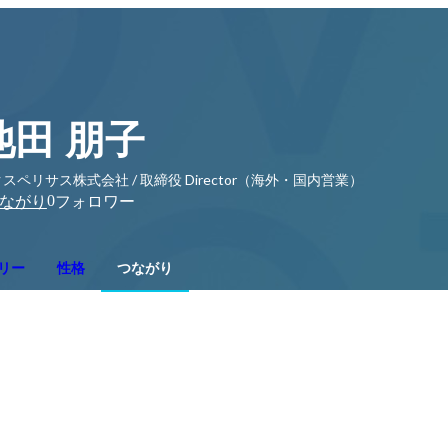
池田 朋子
スペリサス株式会社 / 取締役 Director（海外・国内営業）
0
ながり
フォロワー
リー
性格
つながり