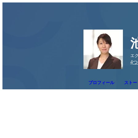
エク
4
つ
プロフィール
ストー