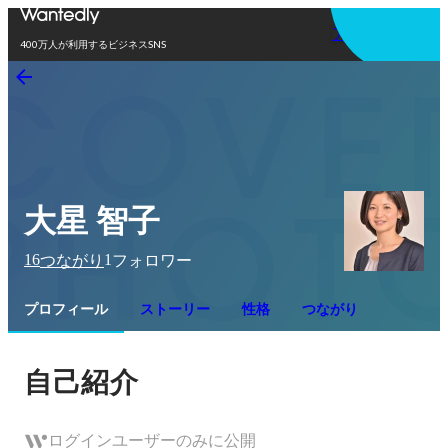
アプリを使う
400万人が利用するビジネスSNS
大星 智子
16
1
つながり
フォロワー
プロフィール
ストーリー
性格
つながり
自己紹介
ログインユーザーのみに公開