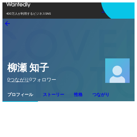
アプリを使う
400万人が利用するビジネスSNS
柳瀬 知子
0
0
つながり
フォロワー
プロフィール
ストーリー
性格
つながり