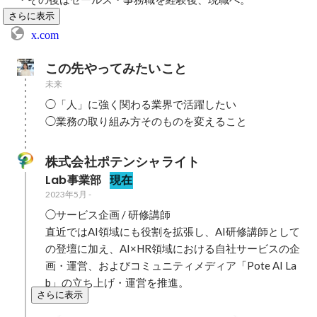
さらに表示
x.com
この先やってみたいこと
未来
◯「人」に強く関わる業界で活躍したい

株式会社ポテンシャライト
Lab事業部
現在
2023年5月
-
◯サービス企画 / 研修講師

直近ではAI領域にも役割を拡張し、AI研修講師として
の登壇に加え、AI×HR領域における自社サービスの企
画・運営、およびコミュニティメディア「Pote AI La
b」の立ち上げ・運営を推進。
さらに表示