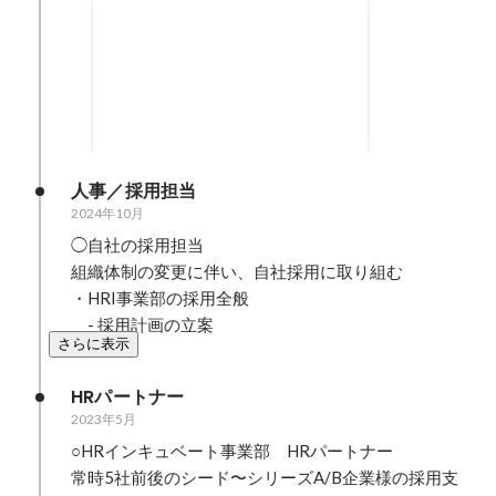
ウェビナー登壇
2026年3月
人事／採用担当
2024年10月
◯自社の採用担当

組織体制の変更に伴い、自社採用に取り組む

・HRI事業部の採用全般

　- 採用計画の立案
さらに表示
HRパートナー
2023年5月
○HRインキュベート事業部　HRパートナー

常時5社前後のシード〜シリーズA/B企業様の採用支