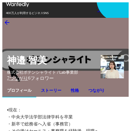
アプリを使う
400万人が利用するビジネスSNS
神邉 智美
株式会社ポテンシャライト / Lab事業部
7
6
つながり
フォロワー
プロフィール
ストーリー
性格
つながり
▪️現在：

・中央大学法学部法律学科を卒業

・新卒で総務省へ入省（事務官）

・その後はセールス・事務職を経験後、現職へ。