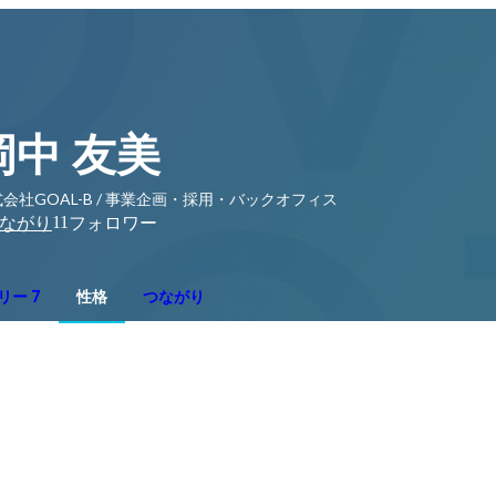
岡中 友美
会社GOAL-B / 事業企画・採用・バックオフィス
11
ながり
フォロワー
リー 7
性格
つながり