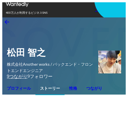
アプリを使う
400万人が利用するビジネスSNS
松田 智之
株式会社Another works / バックエンド・フロン
トエンドエンジニア
9
9
つながり
フォロワー
プロフィール
ストーリー
性格
つながり