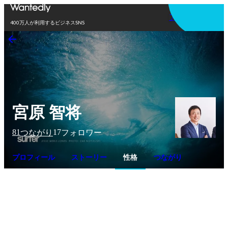
アプリを使う
400万人が利用するビジネスSNS
宮原 智将
81
17
つながり
フォロワー
プロフィール
ストーリー
性格
つながり