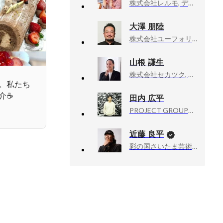
株式会社レルモ, デジタルクリエイティブ・マーケティング事業部
大澤 朋陸
株式会社ユーフォリア, エグゼクティブ・ディレクター
山根 謙生
株式会社セカツク, 人事採用責任者
。私たち
☕️
田内 広平
PROJECT GROUP株式会社, 代表取締役CEO
近藤 良平
彩の国さいたま芸術劇場, 次期芸術監督