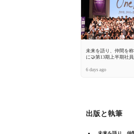
未来を語り、仲間を称
に🤝第13期上半期社
た！
6 days ago
出版と執筆
未来を語り、仲