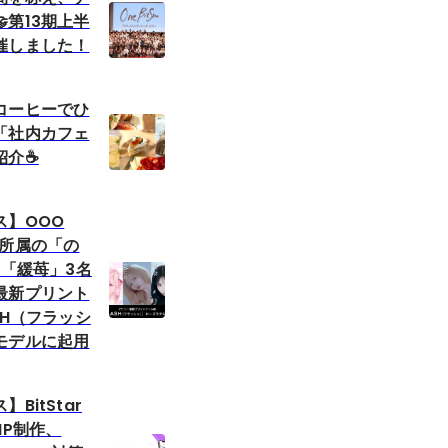
第13期上半
催しました！
コーヒーでひ
「社内カフェ
介☕️
ス】OOO
ent所属の「の
」「緩苺」3名
最新プリント
SH（フラッシ
モデルに起用
BitStar
HP制作、