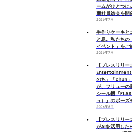
ームがひとつに
期社員総会を開
2026年7月
手作りケーキと
と息。私たちの
イベント」をご紹
2026年7月
【プレスリリー
Entertainm
のち」「chun
が、フリューの
シール機『FLA
ュ）』のポーズ
2026年6月
【プレスリリース】
がAIを活用した