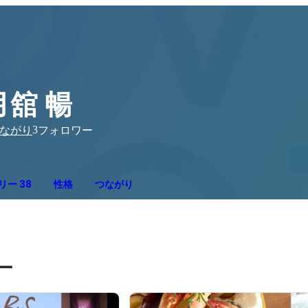
月舘 暢
3
ながり
フォロワー
リー 38
性格
つながり
ー