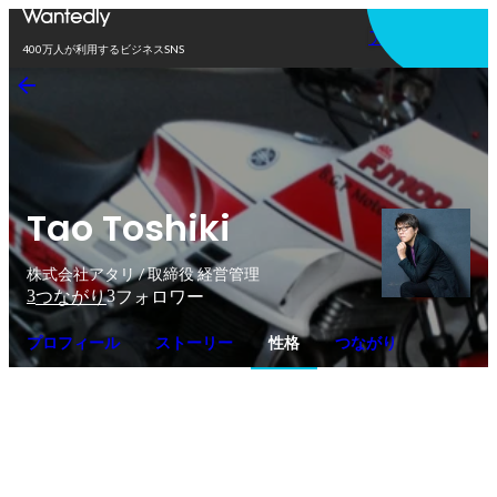
アプリを使う
400万人が利用するビジネスSNS
Tao Toshiki
株式会社アタリ / 取締役 経営管理
3
3
つながり
フォロワー
プロフィール
ストーリー
性格
つながり