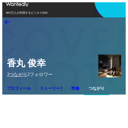
アプリを使う
400万人が利用するビジネスSNS
香丸 俊幸
3
2
つながり
フォロワー
プロフィール
ストーリー 1
性格
つながり