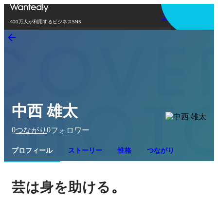
アプリを使う
400万人が利用するビジネスSNS
中西 雄太
0
0
つながり
フォロワー
プロフィール
ストーリー
性格
つながり
。
芸は身を助ける