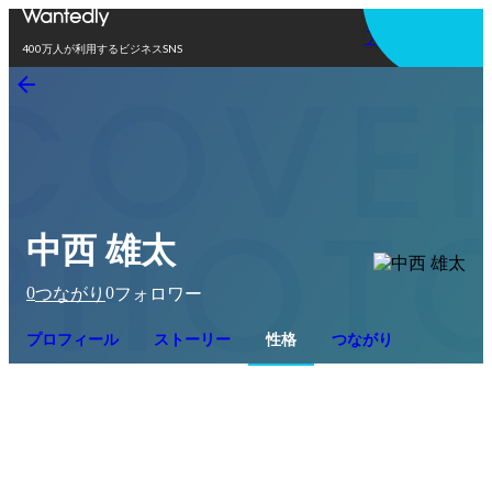
アプリを使う
400万人が利用するビジネスSNS
中西 雄太
0
0
つながり
フォロワー
プロフィール
ストーリー
性格
つながり