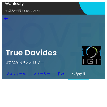
アプリを使う
400万人が利用するビジネスSNS
True Davides
0
0
つながり
フォロワー
プロフィール
ストーリー
性格
つながり