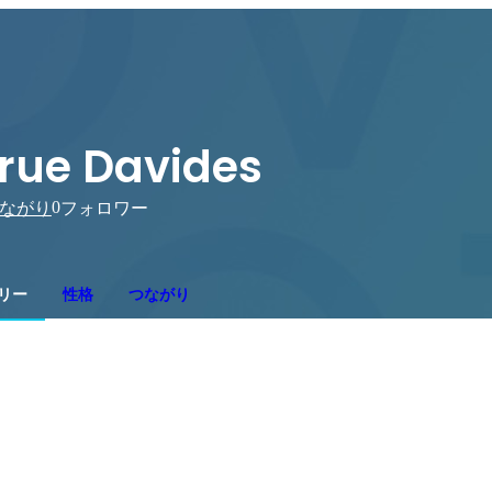
rue Davides
0
ながり
フォロワー
リー
性格
つながり