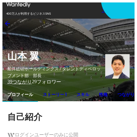
アプリを使う
400万人が利用するビジネスSNS
山本 翼
船井総研ホールディングス / タレントディベロッ
プメント部 部長
39
29
つながり
フォロワー
プロフィール
ストーリー 1
スキル
性格
つながり
自己紹介
ログインユーザーのみに公開