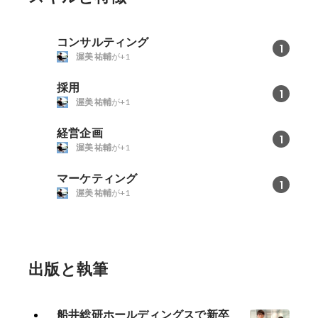
コンサルティング
1
渥美 祐輔
が+1
採用
1
渥美 祐輔
が+1
経営企画
1
渥美 祐輔
が+1
マーケティング
1
渥美 祐輔
が+1
出版と執筆
船井総研ホールディングスで新卒