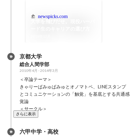
newspicks.com
大学を飛びだせ。現役ハーバ
ード生のキャリアの選び方
2019年12月
京都大学
総合人間学部
2010年4月
-
2014年3月
＜卒論テーマ＞

きゃりーぱみゅぱみゅとオノマトペ、LINEスタンプ
とコミュニケーションの「触覚」を基底とする共通感
覚論

＜サークル＞
さらに表示
六甲中学・高校