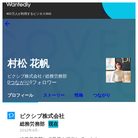
アプリを使う
400万人が利用するビジネスSNS
村松 花帆
ピクシブ株式会社 / 総務労務部
0
0
つながり
フォロワー
プロフィール
ストーリー
性格
つながり
ピクシブ株式会社
総務労務部
現在
2012年4月
-