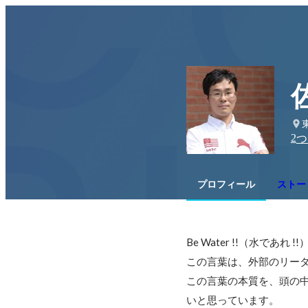
2
つ
プロフィール
ストー
Be Water !!（水であれ !!）
この言葉は、外部のリーダ
この言葉の本質を、頭の
いと思っています。