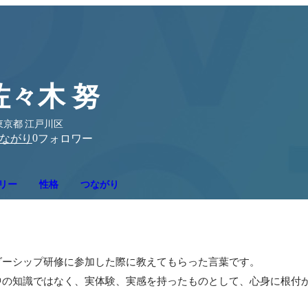
佐々木 努
東京都 江戸川区
0
ながり
フォロワー
リー
性格
つながり


ーシップ研修に参加した際に教えてもらった言葉です。

中の知識ではなく、実体験、実感を持ったものとして、心身に根付