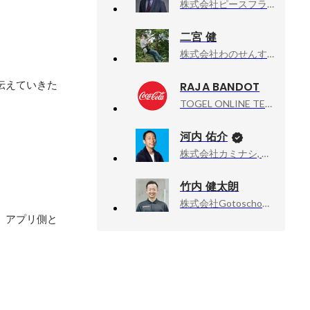
株式会社ピースフラットシステム, 代表取締役
二宮 健
株式会社わのせんす, 第1システム部 部長
伝えていきた
RAJA BANDOT
TOGEL ONLINE TERPERCAYA, SITUS JUDI ONLINE TERPERCAYA SE INDONESIA RAYA
河内 佑介
株式会社カミナシ, 取締役COO
竹内 健太朗
株式会社Gotoschool, 社長室長/新規店舗開発
、アプリ側と