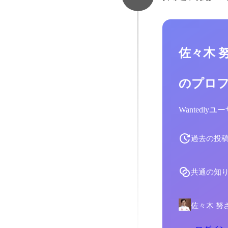
佐々木 
のプロ
Wantedl
過去の投
共通の知
佐々木 努