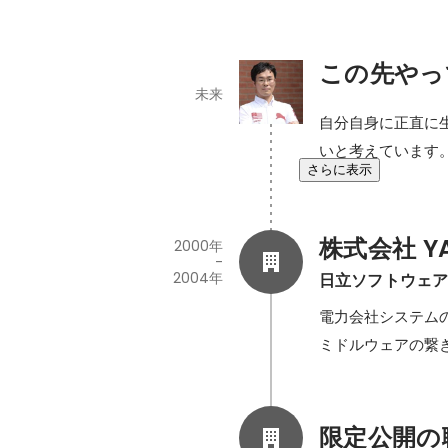
この先やっ
未来
自分自身に正直に
いと考えています
さらに表示
株式会社 Y
2000年
-
2004年
日立ソフトウェ
電力会社システム
ミドルウェアの繋
限定公開の