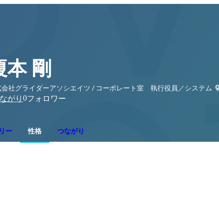
榎本 剛
式会社グライダーアソシエイツ / コーポレート室 執行役員／システム
0
ながり
フォロワー
リー
性格
つながり