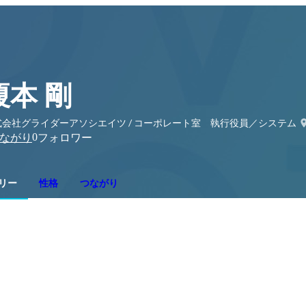
榎本 剛
式会社グライダーアソシエイツ / コーポレート室 執行役員／システム
0
ながり
フォロワー
リー
性格
つながり