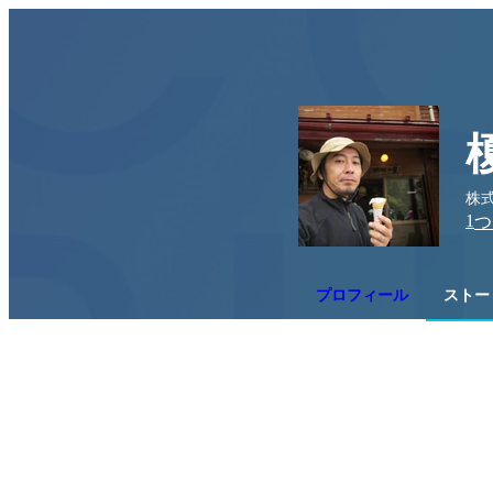
株
1
つ
プロフィール
ストー