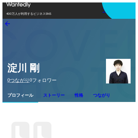
アプリを使う
400万人が利用するビジネスSNS
淀川 剛
0
0
つながり
フォロワー
プロフィール
ストーリー
性格
つながり