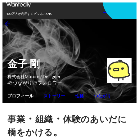
アプリを使う
400万人が利用するビジネスSNS
金子 剛
株式会社Muture / Designer
45
25
つながり
フォロワー
プロフィール
ストーリー
性格
つながり
・
・
事業
組織
体験のあいだに
。
橋をかける