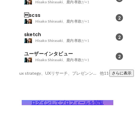
Hisako Shirasaki
、
鹿内 孝政
が+1
scss
2
Hisako Shirasaki
、
鹿内 孝政
が+1
sketch
2
Hisako Shirasaki
、
鹿内 孝政
が+1
ユーザーインタビュー
2
Hisako Shirasaki
、
鹿内 孝政
が+1
ux strategy、UXリサーチ、プレゼンンスキル
他11件
さらに表示
ログインしてプロフィールを閲覧