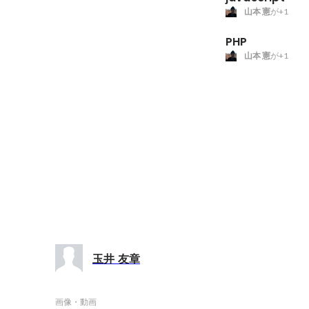
山本 憲
が+1
PHP
山本 憲
が+1
玉井 友章
画像・動画