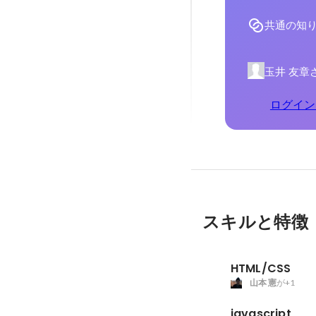
共通の知
玉井 友章
ログイン
スキルと特徴
HTML/CSS
山本 憲
が+1
javascript