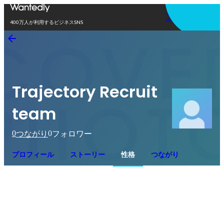
アプリを使う
400万人が利用するビジネスSNS
Trajectory Recruit
team
0
0
つながり
フォロワー
プロフィール
ストーリー
性格
つながり