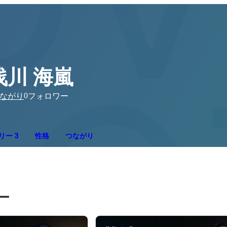
浅川 海嵐
0
ながり
フォロワー
リー 3
性格
つながり
ー