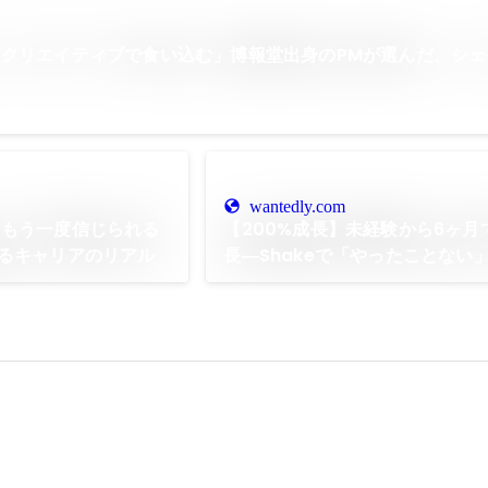
クリエイティブで食い込む」博報堂出身のPMが選んだ、シェ
wantedly.com
、もう一度信じられる
【200%成長】未経験から6ヶ月
るキャリアのリアル
長―Shakeで「やったことない
る」に変える