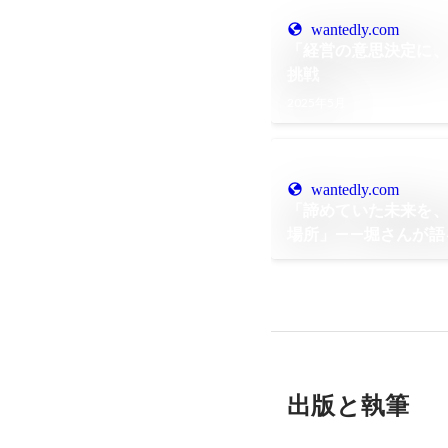
wantedly.com
「経営の意思決定に、
挑戦
2025年5月
wantedly.com
「諦めていた未来を
場所」——堀さんが語
出版と執筆