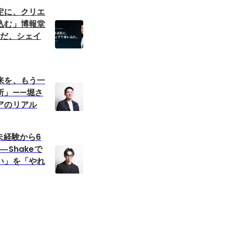
定に、クリエ
込む」博報堂
んだ、シェイ
来を、もう一
所」——堀さ
アのリアル
未経験から6
―Shakeで
い」を「やれ