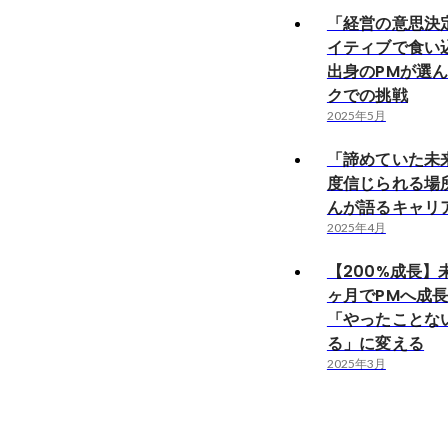
「経営の意思決
イティブで食い
出身のPMが選
クでの挑戦
2025年5月
「諦めていた未
度信じられる場
んが語るキャリ
2025年4月
【200%成長】
ヶ月でPMへ成長
「やったことな
る」に変える
2025年3月