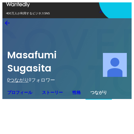
アプリを使う
400万人が利用するビジネスSNS
Masafumi
Sugasita
0
0
つながり
フォロワー
プロフィール
ストーリー
性格
つながり