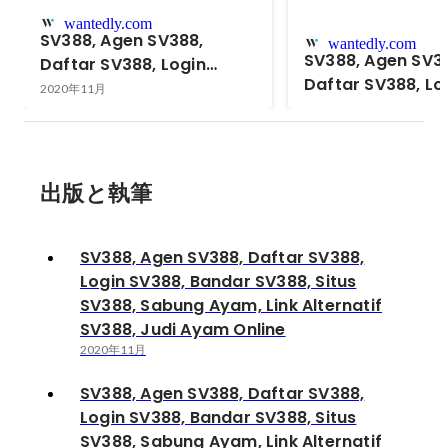
wantedly.com
SV388, Agen SV388,
wantedly.com
SV388, Agen SV3
Daftar SV388, Login
Daftar SV388, Lo
SV388, Bandar SV388,
2020年11月
SV388, Bandar S
Situs SV388, Sabung
Situs SV388, Sab
Ayam, Link Alternatif
Ayam, Link Altern
SV388, Judi Ayam Online
SV388, Judi Ayam
出版と執筆
SV388, Agen SV388, Daftar SV388,
Login SV388, Bandar SV388, Situs
SV388, Sabung Ayam, Link Alternatif
SV388, Judi Ayam Online
2020年11月
SV388, Agen SV388, Daftar SV388,
Login SV388, Bandar SV388, Situs
SV388, Sabung Ayam, Link Alternatif