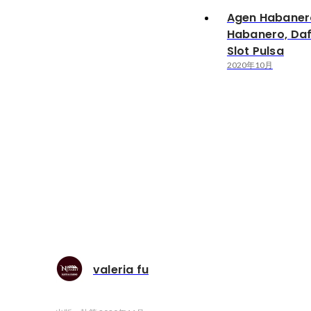
Agen Habanero
Habanero, Da
Slot Pulsa
2020年10月
valeria fu