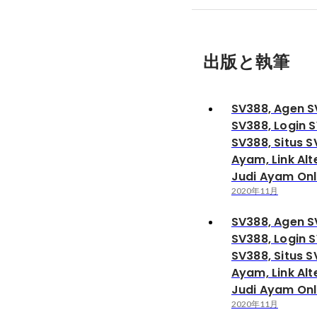
出版と執筆
SV388, Agen S
SV388, Login 
SV388, Situs 
Ayam, Link Alt
Judi Ayam Onl
2020年11月
SV388, Agen S
SV388, Login 
SV388, Situs 
Ayam, Link Alt
Judi Ayam Onl
2020年11月