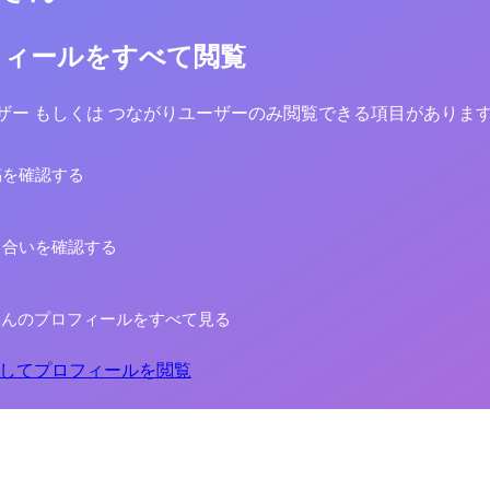
フィールをすべて閲覧
yユーザー もしくは つながりユーザーのみ閲覧できる項目がありま
稿を確認する
り合いを確認する
a fuさんのプロフィールをすべて見る
してプロフィールを閲覧