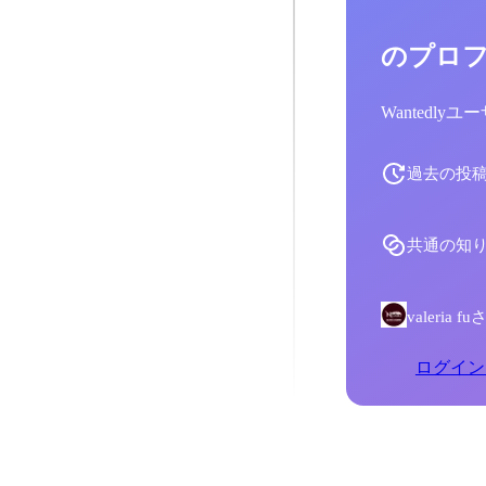
のプロ
Wantedl
過去の投
共通の知
valeri
ログイン