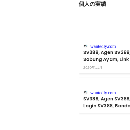
個人の実績
wantedly.com
SV388, Agen SV388,
Sabung Ayam, Link 
2020年11月
wantedly.com
SV388, Agen SV388,
Login SV388, Banda
SV388, Sabung Ayam
SV388, Judi Ayam O