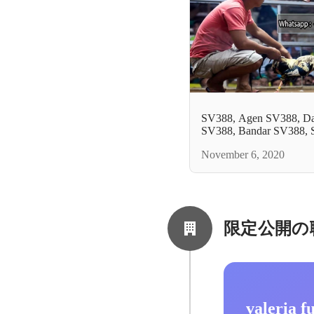
SV388, Agen SV388, Da
SV388, Bandar SV388, S
Ayam, Link Alternatif S
November 6, 2020
限定公開の
valeria