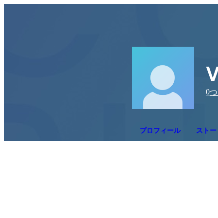
V
0
つ
プロフィール
ストー