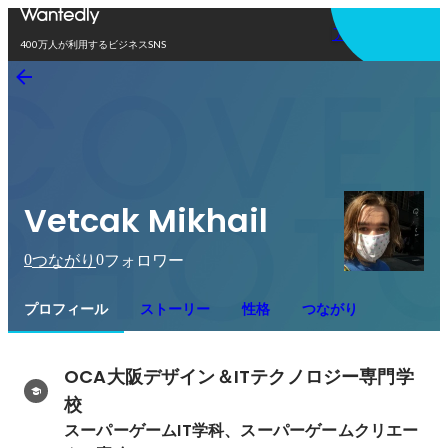
アプリを使う
400万人が利用するビジネスSNS
Vetcak Mikhail
0
0
つながり
フォロワー
プロフィール
ストーリー
性格
つながり
OCA大阪デザイン＆ITテクノロジー専門学
校
スーパーゲームIT学科、スーパーゲームクリエー