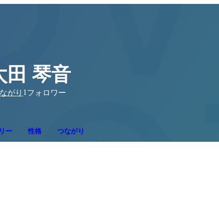
太田 琴音
1
ながり
フォロワー
リー
性格
つながり