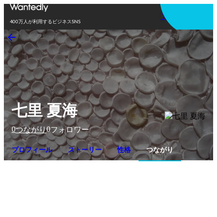
アプリを使う
400万人が利用するビジネスSNS
七里 夏海
0
0
つながり
フォロワー
プロフィール
ストーリー
性格
つながり