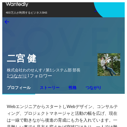
アプリを使う
400万人が利用するビジネスSNS
二宮 健
株式会社わのせんす / 第1システム部 部長
1
1
つながり
フォロワー
プロフィール
ストーリー
性格
つながり
WebエンジニアからスタートしWebデザイン、コンサルテ
ィング、プロジェクトマネージャと活動の幅を広げ、現在
は一線で動きながら後進の育成にも力を入れています。一
見難しい事でも見方を変えれば突破口はあり、一人では難